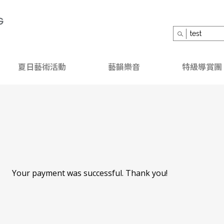
搜
尋
關
鍵
字：
夏日藝術活動
藝韻樂音
特級導賞團
Your payment was successful. Thank you!