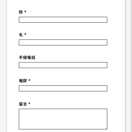
姓 *
名 *
手提電話
電郵 *
留言 *